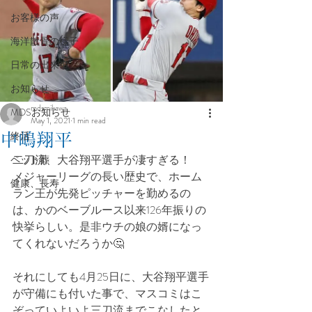
お客様の声
海洋散骨の様子
日常の出来事
お知らせ
mdsmikawa
MDSお知らせ
May 1, 2021
1 min read
終活
中嶋翔平
二刀流、大谷翔平選手が凄すぎる！
ペット葬
メジャーリーグの長い歴史で、ホーム
健康、長寿
ラン王が先発ピッチャーを勤めるの
は、かのベーブルース以来126年振りの
快挙らしい。是非ウチの娘の婿になっ
てくれないだろうか🤔
それにしても4月25日に、大谷翔平選手
が守備にも付いた事で、マスコミはこ
ぞっていよいよ三刀流までこなしたと