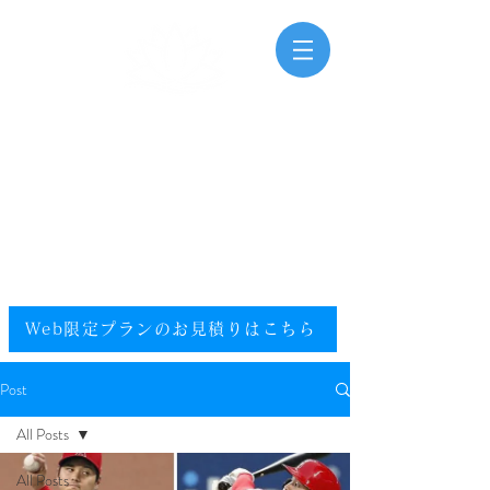
三河湾海洋散骨
Mikawawan Kaiyousankotsu
0120-448-581
.
フリーダイヤル
電話受付時間：9:00～20:00（年中無休）
​エリア／愛知県／静岡県西部／尾張／西三河／東三河
提携エリア／全国
Web限定プランのお見積りはこちら​
Post
All Posts
All Posts