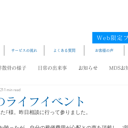
フリー
海洋散骨
電話受
iyousankotsu
​エリア／愛知県／静岡県西部／尾
Web限定
サービスの流れ
よくある質問
お客様の声
洋散骨の様子
日常の出来事
お知らせ
MDSお
021
1 min read
のライフイベント
れたF様。昨日相談に行って参りました。
か賄ったが、自分の葬儀費用が心配との声を頂戴し、1