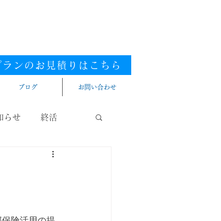
0120-448-581
ダイヤル
.
付時間：9:00～20:00（年中無休）
張／西三河／東三河
提携エリア／全国
プランのお見積りはこちら​
ブログ
お問い合わせ
知らせ
終活
部保険活用の提