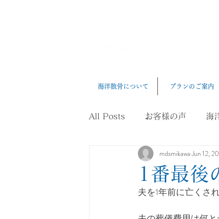
三河湾
Mikawawan Ka
海洋散骨について
プランのご案内
All Posts
お客様の声
海
mdsmikawa
Jun 12, 2
ペット葬
健康、長寿
1番最後
夫を1年前に亡くさ
夫の葬儀費用は何と