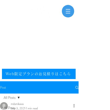
三河湾海洋散骨
Mikawawan Kaiyousankotsu
0120-448-581
.
フリーダイヤル
電話受付時間：9:00～20:00（年中無休）
​エリア／愛知県／静岡県西部／尾張／西三河／東三河
提携エリア／全国
Web限定プランのお見積りはこちら​
Post
All Posts
mdsmikawa
All Posts
Sep 3, 2021
1 min read