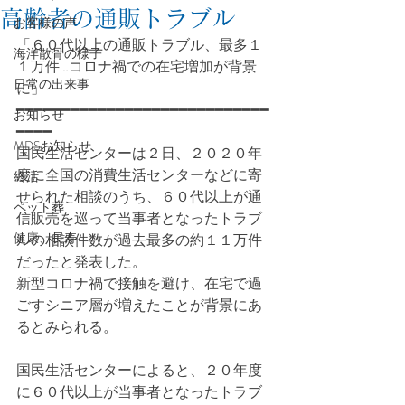
高齢者の通販トラブル
お客様の声
「６０代以上の通販トラブル、最多１
海洋散骨の様子
１万件…コロナ禍での在宅増加が背景
日常の出来事
に」
━━━━━━━━━━━━━━━━━━━━━━━━━━━━
お知らせ
━━━━
MDSお知らせ
国民生活センターは２日、２０２０年
度に全国の消費生活センターなどに寄
終活
せられた相談のうち、６０代以上が通
ペット葬
信販売を巡って当事者となったトラブ
健康、長寿
ルの相談件数が過去最多の約１１万件
だったと発表した。
新型コロナ禍で接触を避け、在宅で過
ごすシニア層が増えたことが背景にあ
るとみられる。
国民生活センターによると、２０年度
に６０代以上が当事者となったトラブ