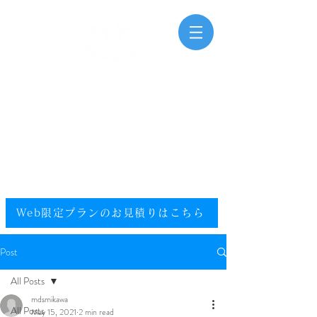
三河湾海洋散骨
Mikawawan Kaiyousankotsu
0120-448-581
.
フリーダイヤル
電話受付時間：9:00～20:00（年中無休）
​エリア／愛知県／静岡県西部／尾張／西三河／東三河
提携エリア／全国
Web限定プランのお見積りはこちら​
Post
All Posts
mdsmikawa
All Posts
May 15, 2021
2 min read