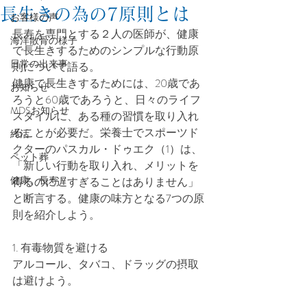
長生きの為の7原則とは
お客様の声
長寿を専門とする２人の医師が、健康
海洋散骨の様子
で長生きするためのシンプルな行動原
日常の出来事
則について語る。
健康で長生きするためには、20歳であ
お知らせ
ろうと60歳であろうと、日々のライフ
MDSお知らせ
スタイルに、ある種の習慣を取り入れ
ることが必要だ。栄養士でスポーツド
終活
クターのパスカル・ドゥエク（1）は、
ペット葬
「新しい行動を取り入れ、メリットを
健康、長寿
得るのに遅すぎることはありません」
と断言する。健康の味方となる7つの原
則を紹介しよう。
1. 有毒物質を避ける
アルコール、タバコ、ドラッグの摂取
は避けよう。