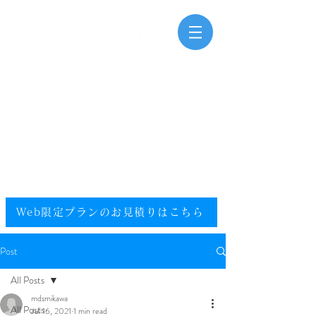
三河湾海洋散骨
Mikawawan Kaiyousankotsu
0120-448-581
.
フリーダイヤル
電話受付時間：9:00～20:00（年中無休）
​エリア／愛知県／静岡県西部／尾張／西三河／東三河
提携エリア／全国
Web限定プランのお見積りはこちら​
Post
All Posts
mdsmikawa
All Posts
Jul 16, 2021
1 min read