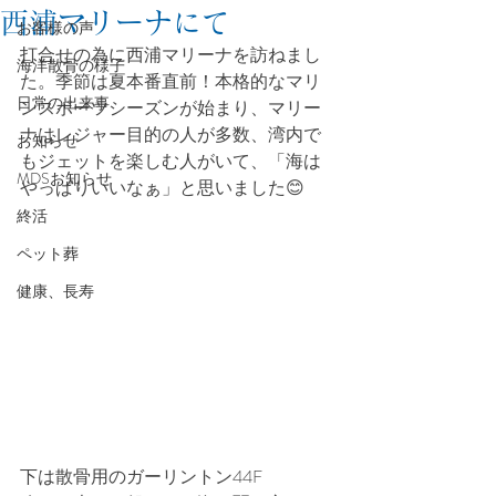
西浦マリーナにて
お客様の声
打合せの為に西浦マリーナを訪ねまし
海洋散骨の様子
た。季節は夏本番直前！本格的なマリ
日常の出来事
ンスポーツシーズンが始まり、マリー
ナはレジャー目的の人が多数、湾内で
お知らせ
もジェットを楽しむ人がいて、「海は
MDSお知らせ
やっぱりいいなぁ」と思いました😊
終活
ペット葬
健康、長寿
下は散骨用のガーリントン44F