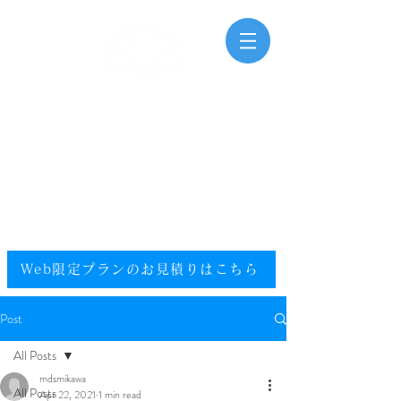
三河湾海洋散骨
Mikawawan Kaiyousankotsu
0120-448-581
.
フリーダイヤル
電話受付時間：9:00～20:00（年中無休）
​エリア／愛知県／静岡県西部／尾張／西三河／東三河
提携エリア／全国
Web限定プランのお見積りはこちら​
Post
All Posts
mdsmikawa
All Posts
Apr 22, 2021
1 min read