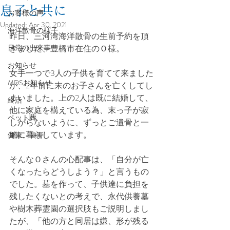
息子と共に
お客様の声
Updated:
Apr 30, 2021
海洋散骨の様子
昨日、三河湾海洋散骨の生前予約を頂
日常の出来事
きました、豊橋市在住のＯ様。
お知らせ
女手一つで3人の子供を育てて来ました
MDSお知らせ
が、2年前に末のお子さんを亡くしてし
まいました。上の2人は既に結婚して、
終活
他に家庭を構えている為、末っ子が寂
ペット葬
しがらないように、ずっとご遺骨と一
緒に暮らしています。
健康、長寿
そんなＯさんの心配事は、「自分が亡
くなったらどうしよう？」と言うもの
でした。墓を作って、子供達に負担を
残したくないとの考えで、永代供養墓
や樹木葬霊園の選択肢もご説明しまし
たが、「他の方と同居は嫌、形が残る