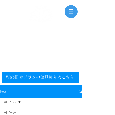
三河湾海洋散骨
Mikawawan Kaiyousankotsu
0120-448-581
.
フリーダイヤル
電話受付時間：9:00～20:00（年中無休）
​エリア／愛知県／静岡県西部／尾張／西三河／東三河
提携エリア／全国
Web限定プランのお見積りはこちら​
Post
All Posts
All Posts