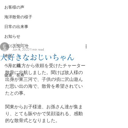
お客様の声
海洋散骨の様子
日常の出来事
お知らせ
mdsmikawa
MDSお知らせ
Jun 8, 2022
1 min read
終活
大好きなおじいちゃん
5月に遠方から依頼を受けたチャーター
ペット葬
散骨に出航しました。聞けば故人様の
健康、長寿
出身が東三河で、子供の頃に沢山遊ん
だ思い出の海で、散骨を希望されてい
たとの事。
関東からお子様達、お孫さん達が集ま
り、とても賑やかで笑顔溢れる、感動
的な散骨式となりました。