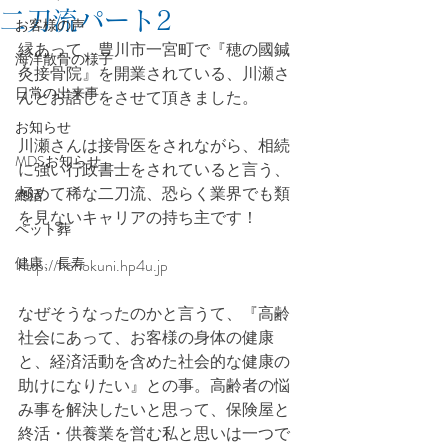
二刀流パート2
お客様の声
縁あって、豊川市一宮町で『穂の國鍼
海洋散骨の様子
灸接骨院』を開業されている、川瀬さ
日常の出来事
んとお話しをさせて頂きました。
お知らせ
川瀬さんは接骨医をされながら、相続
MDSお知らせ
に強い行政書士をされていると言う、
極めて稀な二刀流、恐らく業界でも類
終活
を見ないキャリアの持ち主です！
ペット葬
健康、長寿
http://honokuni.hp4u.jp
なぜそうなったのかと言うて、『高齢
社会にあって、お客様の身体の健康
と、経済活動を含めた社会的な健康の
助けになりたい』との事。高齢者の悩
み事を解決したいと思って、保険屋と
終活・供養業を営む私と思いは一つで