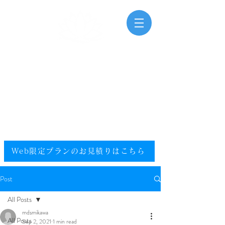
三河湾海洋散骨
Mikawawan Kaiyousankotsu
0120-448-581
.
フリーダイヤル
電話受付時間：9:00～20:00（年中無休）
​エリア／愛知県／静岡県西部／尾張／西三河／東三河
提携エリア／全国
Web限定プランのお見積りはこちら​
Post
All Posts
mdsmikawa
All Posts
Sep 2, 2021
1 min read