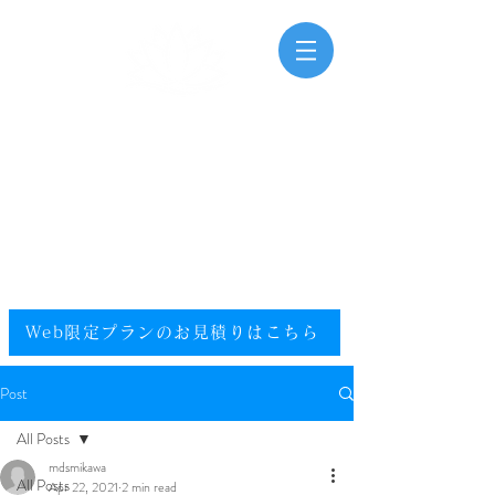
三河湾海洋散骨
Mikawawan Kaiyousankotsu
0120-448-581
.
フリーダイヤル
電話受付時間：9:00～20:00（年中無休）
​エリア／愛知県／静岡県西部／尾張／西三河／東三河
提携エリア／全国
Web限定プランのお見積りはこちら​
Post
All Posts
mdsmikawa
All Posts
Apr 22, 2021
2 min read