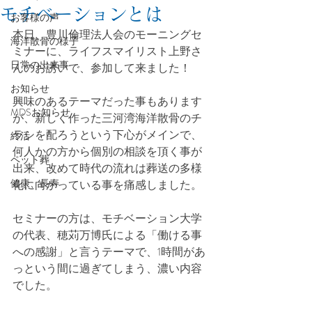
モチベーションとは
お客様の声
本日、豊川倫理法人会のモーニングセ
海洋散骨の様子
ミナーに、ライフスマイリスト上野さ
日常の出来事
んのお誘いで、参加して来ました！
お知らせ
興味のあるテーマだった事もあります
MDSお知らせ
が、新しく作った三河湾海洋散骨のチ
ラシを配ろうという下心がメインで、
終活
何人かの方から個別の相談を頂く事が
ペット葬
出来、改めて時代の流れは葬送の多様
健康、長寿
化に向かっている事を痛感しました。
セミナーの方は、モチベーション大学
の代表、穂苅万博氏による「働ける事
への感謝」と言うテーマで、1時間があ
っという間に過ぎてしまう、濃い内容
でした。