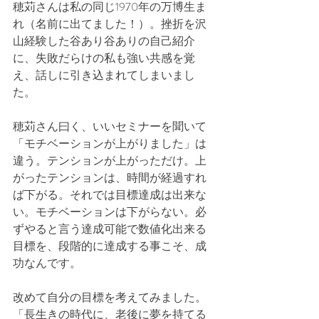
穂苅さんは私の同じ1970年の万博生ま
れ（名前に出てました！）。挫折を沢
山経験した谷あり谷ありの自己紹介
に、失敗だらけの私も強い共感を覚
え、話しに引き込まれてしまいまし
た。
穂苅さん曰く、いいセミナーを聞いて
「モチベーションが上がりました」は
違う。テンションが上がっただけ。上
がったテンションは、時間が経過すれ
ば下がる。それでは目標達成は出来な
い。モチベーションは下がらない。必
ずやると言う達成可能で数値化出来る
目標を、段階的に達成する事こそ、成
功なんです。
改めて自分の目標を考えてみました。
「長生きの時代に、老後に夢を持てる