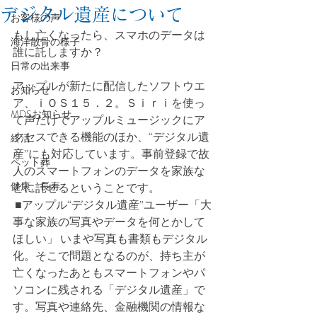
デジタル遺産について
お客様の声
もし亡くなったら、スマホのデータは
海洋散骨の様子
誰に託しますか？
日常の出来事
アップルが新たに配信したソフトウエ
お知らせ
ア、ｉＯＳ１５．２。Ｓｉｒｉを使っ
MDSお知らせ
て声だけでアップルミュージックにア
クセスできる機能のほか、“デジタル遺
終活
産”にも対応しています。事前登録で故
ペット葬
人のスマートフォンのデータを家族な
健康、長寿
どに託せるということです。
 ■アップル“デジタル遺産”ユーザー「大
事な家族の写真やデータを何とかして
ほしい」 いまや写真も書類もデジタル
化。そこで問題となるのが、持ち主が
亡くなったあともスマートフォンやパ
ソコンに残される「デジタル遺産」で
す。写真や連絡先、金融機関の情報な