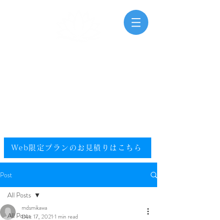
三河湾海洋散骨
Mikawawan Kaiyousankotsu
0120-448-581
.
フリーダイヤル
電話受付時間：9:00～20:00（年中無休）
​エリア／愛知県／静岡県西部／尾張／西三河／東三河
提携エリア／全国
Web限定プランのお見積りはこちら​
Post
All Posts
mdsmikawa
All Posts
Dec 17, 2021
1 min read