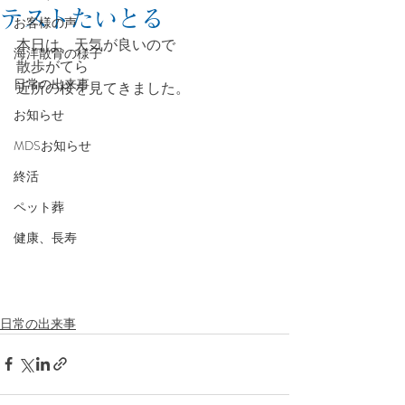
テストたいとる
お客様の声
本日は、天気が良いので
海洋散骨の様子
散歩がてら
日常の出来事
近所の桜を見てきました。
お知らせ
MDSお知らせ
終活
ペット葬
健康、長寿
日常の出来事