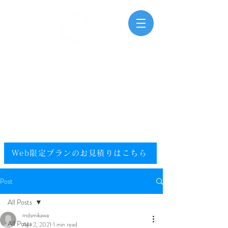
三河湾海洋散骨
Mikawawan Kaiyousankotsu
0120-448-581
.
フリーダイヤル
電話受付時間：9:00～20:00（年中無休）
​エリア／愛知県／静岡県西部／尾張／西三河／東三河
提携エリア／全国
Web限定プランのお見積りはこちら​
Post
All Posts
mdsmikawa
All Posts
Apr 2, 2021
1 min read