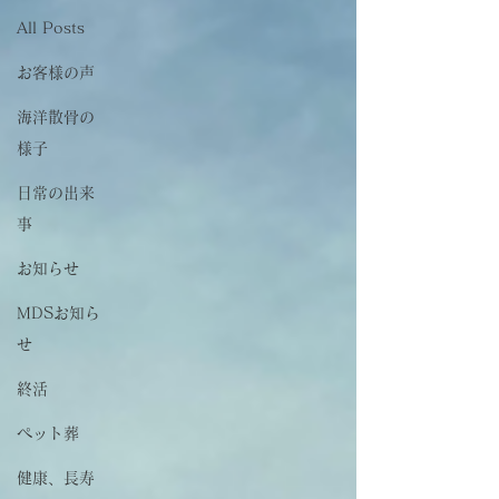
All Posts
お客様の声
海洋散骨の
様子
日常の出来
事
お知らせ
MDSお知ら
せ
終活
ペット葬
健康、長寿