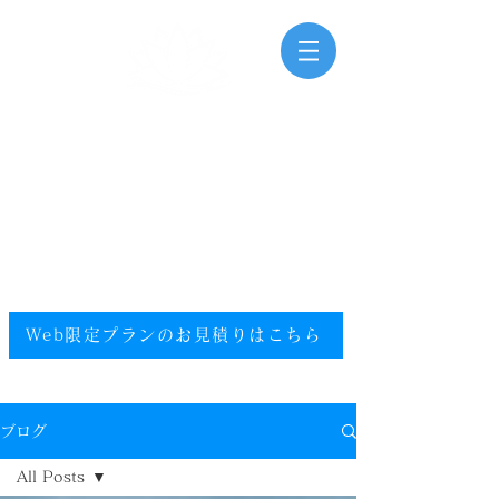
三河湾海洋散骨
Mikawawan Kaiyousankotsu
0120-448-581
.
フリーダイヤル
電話受付時間：9:00～20:00（年中無休）
​エリア／愛知県／静岡県西部／尾張／西三河／東三河
提携エリア／全国
Web限定プランのお見積りはこちら​
ブログ
All Posts