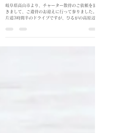
mdsmikawa
Feb 5, 2023
雪の高山市、お迎え散骨
岐阜県高山市より、チャーター散骨のご依頼を頂
きまして、ご遺骨のお迎えに行って参りました。
片道3時間半のドライブですが、ひるがの高原辺り
から積雪が凄くて驚きました。道路は除雪済みで
支障は無かったのですが、それでもスタッドレス
じゃないと高速は通行禁止になっていました。...