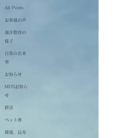
All Posts
お客様の声
海洋散骨の
様子
日常の出来
事
お知らせ
MDSお知ら
せ
終活
ペット葬
健康、長寿