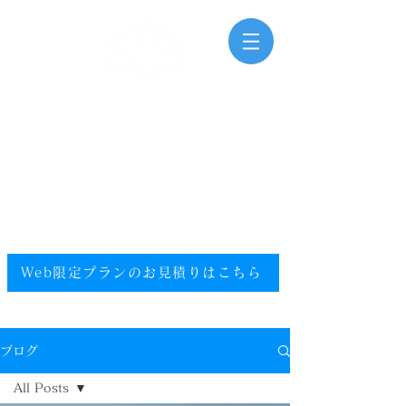
三河湾海洋散骨
Mikawawan Kaiyousankotsu
0120-448-581
.
フリーダイヤル
電話受付時間：9:00～20:00（年中無休）
​エリア／愛知県／静岡県西部／尾張／西三河／東三河
提携エリア／全国
Web限定プランのお見積りはこちら​
ブログ
All Posts