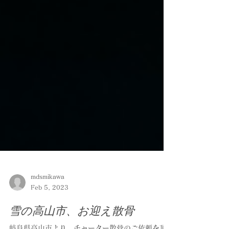
mdsmikawa