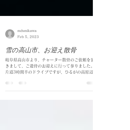
mdsmikawa
Feb 5, 2023
雪の高山市、お迎え散骨
岐阜県高山市より、チャーター散骨のご依頼を頂
きまして、ご遺骨のお迎えに行って参りました。
片道3時間半のドライブですが、ひるがの高原辺り
から積雪が凄くて驚きました。道路は除雪済みで
支障は無かったのですが、それでもスタッドレス
じゃないと高速は通行禁止になっていました。...