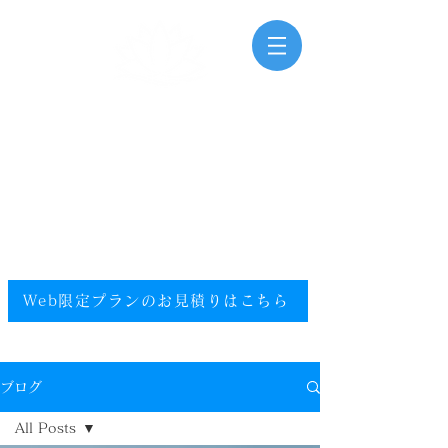
三河湾海洋散骨
Mikawawan Kaiyousankotsu
0120-448-581
.
フリーダイヤル
電話受付時間：9:00～20:00（年中無休）
​エリア／愛知県／静岡県西部／尾張／西三河／東三河
提携エリア／全国
Web限定プランのお見積りはこちら​
ブログ
All Posts