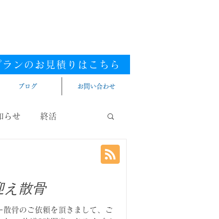
0120-448-581
ダイヤル
.
付時間：9:00～20:00（年中無休）
張／西三河／東三河
提携エリア／全国
プランのお見積りはこちら​
ブログ
お問い合わせ
知らせ
終活
迎え散骨
ー散骨のご依頼を頂きまして、ご