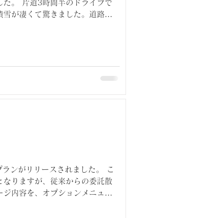
た。 片道3時間半のドライブで
積雪が凄くて驚きました。道路は
ですが、それでもスタッドレスじ
ていました。...
プランがリリースされました。 こ
となりますが、従来からの委託散
ージ内容を、オプションメニュー
価格体系にしたものです。...