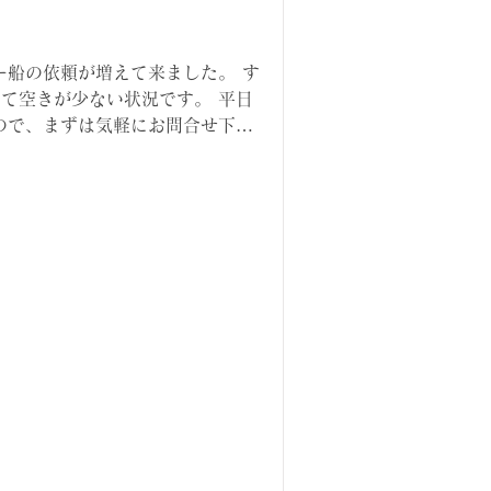
ー船の依頼が増えて来ました。 す
て空きが少ない状況です。 平日
ので、まずは気軽にお問合せ下さ
家族が集まる時は、色々な事を進め
ですね。散骨に限...