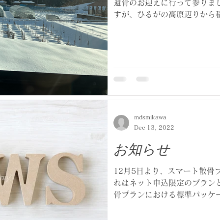
遺骨のお迎えに行って参りまし
すが、ひるがの高原辺りから
除雪済みで支障は無かったの
ゃないと高速は通行禁止になっ
mdsmikawa
Dec 13, 2022
お知らせ
12月5日より、スマート散骨
れはネット申込限定のプラン
骨プランにおける標準パッケ
化する事で、より利用しやすい