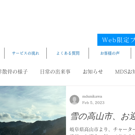
フリー
海洋散骨
電話受
iyousankotsu
​エリア／愛知県／静岡県西部／尾
Web限定
サービスの流れ
よくある質問
お客様の声
洋散骨の様子
日常の出来事
お知らせ
MDSお
mdsmikawa
Feb 5, 2023
雪の高山市、お
岐阜県高山市より、チャータ