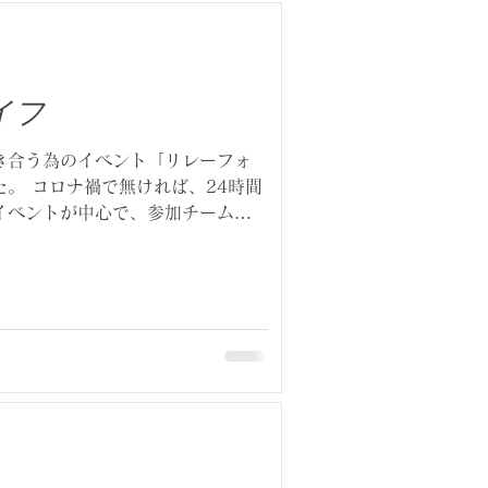
イフ
き合う為のイベント「リレーフォ
。 コロナ禍で無ければ、24時間
イベントが中心で、参加チームに
のですが、今は静かな雰囲気でし
で揺らめくルミナリ...