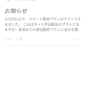
mdsmikawa
Dec 13, 2022
お知らせ
12月5日より、スマート散骨プランがリリースさ
れました。 これはネット申込限定のプランとなり
ますが、従来からの委託散骨プランにおける標準
パッケージ内容を、オプションメニュー化する事
で、より利用しやすい価格体系にしたもので
す。...