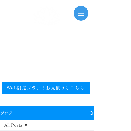
三河湾海洋散骨
Mikawawan Kaiyousankotsu
0120-448-581
.
フリーダイヤル
電話受付時間：9:00～20:00（年中無休）
​エリア／愛知県／静岡県西部／尾張／西三河／東三河
提携エリア／全国
Web限定プランのお見積りはこちら​
ブログ
All Posts