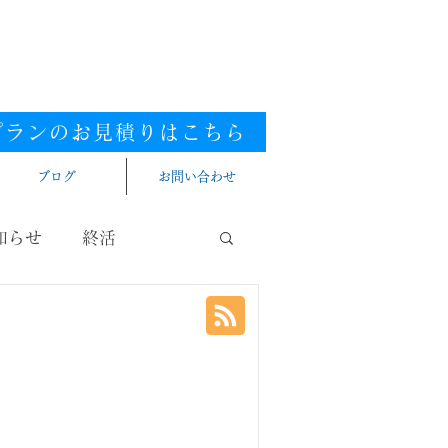
0120-448-581
ダイヤル
.
付時間：9:00～20:00（年中無休）
張／西三河／東三河
提携エリア／全国
プランのお見積りはこちら​
ブログ
お問い合わせ
知らせ
終活