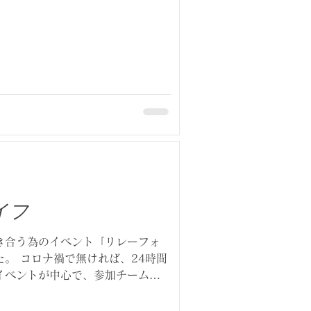
イフ
き合う為のイベント「リレーフォ
。 コロナ禍で無ければ、24時間
イベントが中心で、参加チームに
のですが、今は静かな雰囲気でし
で揺らめくルミナリ...