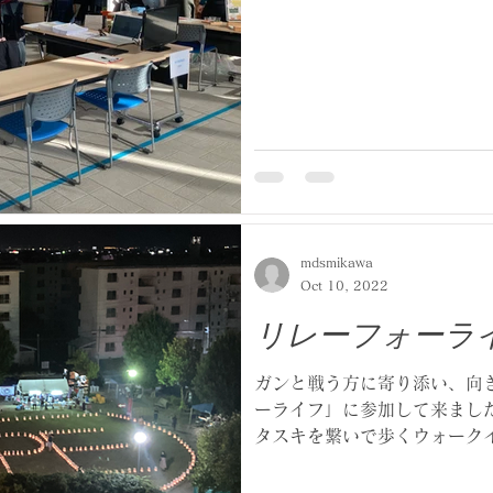
mdsmikawa
Oct 10, 2022
リレーフォーラ
ガンと戦う方に寄り添い、向
ーライフ」に参加して来ました
タスキを繋いで歩くウォーク
より盛り上がりを見せている
た。静けさの中でロウソクの光