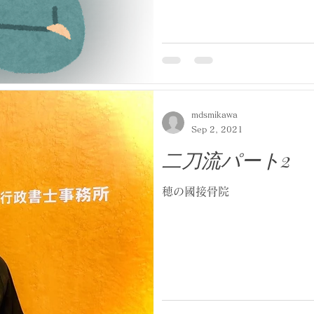
mdsmikawa
Sep 2, 2021
二刀流パート2
穂の國接骨院