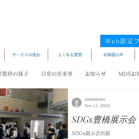
フリー
海洋散骨
電話受
iyousankotsu
​エリア／愛知県／静岡県西部／尾
Web限定
サービスの流れ
よくある質問
お客様の声
洋散骨の様子
日常の出来事
お知らせ
MDSお
mdsmikawa
Nov 11, 2022
SDGs豊橋展示会
SDGs展示会出展