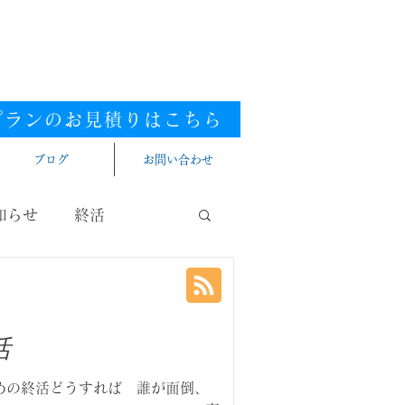
0120-448-581
ダイヤル
.
付時間：9:00～20:00（年中無休）
張／西三河／東三河
提携エリア／全国
プランのお見積りはこちら​
ブログ
お問い合わせ
知らせ
終活
活
めの終活どうすれば 誰が面倒、