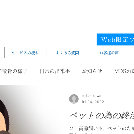
フリー
海洋散骨
電話受
iyousankotsu
​エリア／愛知県／静岡県西部／尾
Web限定
サービスの流れ
よくある質問
お客様の声
洋散骨の様子
日常の出来事
お知らせ
MDSお
mdsmikawa
Jul 24, 2022
ペットの為の終
２．高齢飼い主、ペットのた